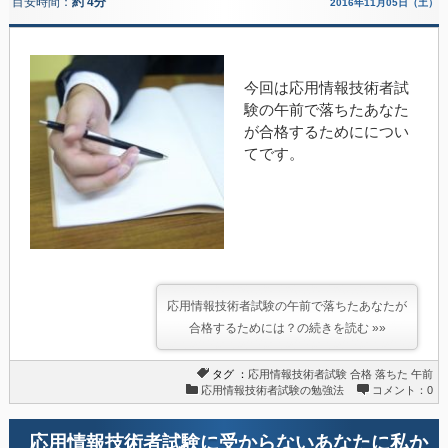
目安時間：
約 4分
2016年11月05日（土）
今回は応用情報技術者試
験の午前で落ちたあなた
が合格するためにについ
てです。
応用情報技術者試験の午前で落ちたあなたが
合格するためには？の続きを読む »»
タグ ：
応用情報技術者試験
合格
落ちた
午前
応用情報技術者試験の勉強法
コメント：0
応用情報技術者試験に受からないあなたに私か