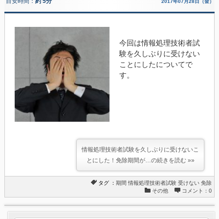
目安時間：
約 5分
2017年07月28日（金）
今回は情報処理技術者試
験を久しぶりに受けない
ことにしたについてで
す。
情報処理技術者試験を久しぶりに受けないこ
とにした！免除期間が…の続きを読む »»
タグ ：
期間
情報処理技術者試験
受けない
免除
その他
コメント：0