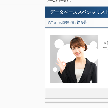
ホーム
» アーカイブ
データベーススペシャリス
約 5分
読了までの目安時間：
今
す